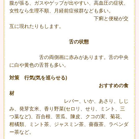
腹が張る、ガスやゲップが出やすい、高血圧の症状、
女性なら生理不順、月経前症候群なども多い。
下痢と便秘が交
互に現れたりもします。
舌の状態
舌の両側画に赤みがあります。舌の中央
に白や黄色の舌苔も多い。
対策 行気(気を巡らせる)
おすすめの食
材
レバー、いか、あさり、しじ
み、発芽玄米、香り野菜(セロリ、せり、ミント、三
つ葉など)、百合根、苦瓜、陳皮、クコの実、菊花、
柑橘類、ミント茶、ジャスミン茶、薔薇茶、ラベンダ
ー茶など。