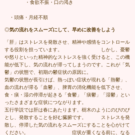
・食欲不振・口の渇き
・頭痛・月経不順
◎
気の流れをスムーズにして、早めに改善をしよう
「肝」はストレスを発散させ、精神や感情をコントロール
する役割を担っています。 しかし、憂鬱
や怒りといった精神的なストレスを強く受けると、この機
能が低下し、気の流れが滞ってしまうのです。これが「気
鬱」の状態で、初期の鬱症状の原因に。
気鬱の状態が長引けば、熱っぽい症状が現れる「熱鬱」、
血の流れが滞る「血鬱」、脾胃の消化機能を低下させ、
食・痰・湿の停滞が起きる「食鬱」「痰鬱」「湿鬱」とい
ったさまざまな症状につながります。
五行学説では肝は春にあたります。樹木のようにのびのび
とし、発散することを好む臓腑です。 ストレスを発
散し、停滞した気の流れをスムーズにすることを心がけて
ください。 症状が重くなる前に、なる