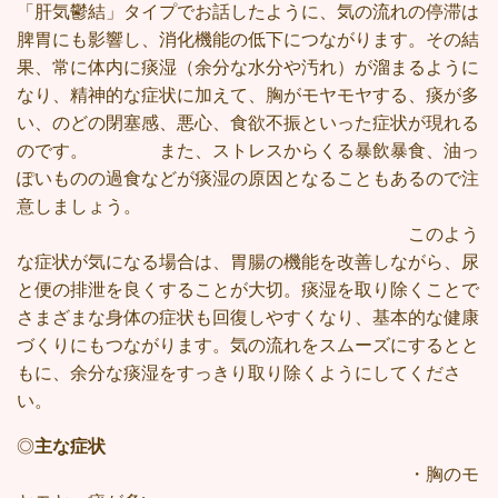
「肝気鬱結」タイプでお話したように、気の流れの停滞は
脾胃にも影響し、消化機能の低下につながります。その結
果、常に体内に痰湿（余分な水分や汚れ）が溜まるように
なり、精神的な症状に加えて、胸がモヤモヤする、痰が多
い、のどの閉塞感、悪心、食欲不振といった症状が現れる
のです。 また、ストレスからくる暴飲暴食、油っ
ぽいものの過食などが痰湿の原因となることもあるので注
意しましょう。
このよう
な症状が気になる場合は、胃腸の機能を改善しながら、尿
と便の排泄を良くすることが大切。痰湿を取り除くことで
さまざまな身体の症状も回復しやすくなり、基本的な健康
づくりにもつながります。気の流れをスムーズにするとと
もに、余分な痰湿をすっきり取り除くようにしてくださ
い。
◎
主な症状
・胸のモ