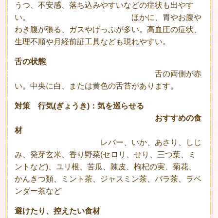
うつ、不安感、落ち込みやすいなどの症状も出やす
い。 ほかに、胃やお腹や
わき腹が張る、ガスやげっぷが多い。高血圧の症状、
生理不順や月経前証工具なども現れやすい。
舌の状態
舌の両側が赤
い。中央に白、または黄色の舌苔があります。
対策 行気(ぎょうき)：気を巡らせる
おすすめの食
材
レバー、いか、あさり、しじ
み、発芽玄米、香り野菜(セロリ、せり、三つ葉、ミ
ントなど)、ユリ根、苦瓜、陳皮、枸杞の実、菊花、
かんきつ類、ミント茶、ジャスミン茶、バラ茶、ラベ
ンダー茶など
避けたり、控えたい食材