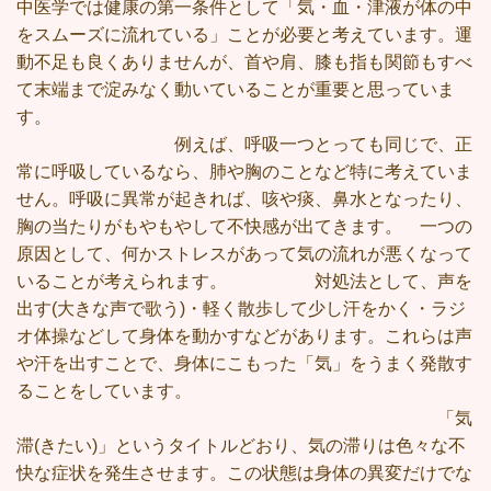
中医学では健康の第一条件として「気・血・津液が体の中
をスムーズに流れている」ことが必要と考えています。運
動不足も良くありませんが、首や肩、膝も指も関節もすべ
て末端まで淀みなく動いていることが重要と思っていま
す。
例えば、呼吸一つとっても同じで、正
常に呼吸しているなら、肺や胸のことなど特に考えていま
せん。呼吸に異常が起きれば、咳や痰、鼻水となったり、
胸の当たりがもやもやして不快感が出てきます。 一つの
原因として、何かストレスがあって気の流れが悪くなって
いることが考えられます。 対処法として、声を
出す(大きな声で歌う)・軽く散歩して少し汗をかく・ラジ
オ体操などして身体を動かすなどがあります。これらは声
や汗を出すことで、身体にこもった「気」をうまく発散す
ることをしています。
「気
滞(きたい)」というタイトルどおり、気の滞りは色々な不
快な症状を発生させます。この状態は身体の異変だけでな