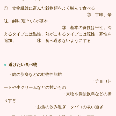
① 食物繊維に富んだ穀物類をよく噛んで食べる
② 甘味、辛
味、
鹹味(塩辛い)が基本
③ 基本の食性は平性。冷
えるタイプには温性、熱がこもるタイプには涼性・寒性を
追加。 ④ 食べ過ぎないようにする
避けたい食べ物
・肉の脂身などの動物性脂肪
・チョコレ
ートや生クリームなどの甘いもの
・果物や炭酸飲料などの摂
りすぎ
・お酒の飲み過ぎ、タバコの吸い過ぎ