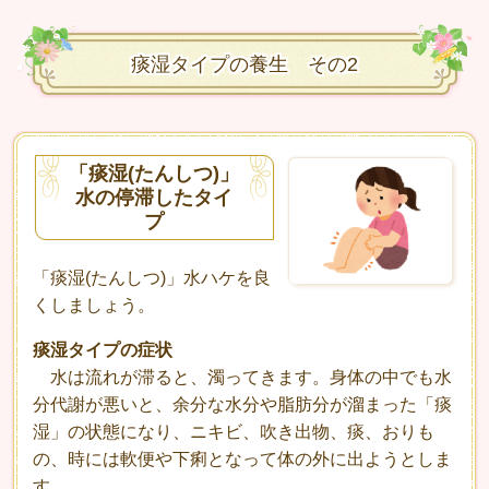
痰湿タイプの養生 その2
「痰湿(たんしつ)」
水の停滞したタイ
プ
「痰湿(たんしつ)」水ハケを良
くしましょう。
痰湿タイプの症状
水は流れが滞ると、濁ってきます。身体の中でも水
分代謝が悪いと、余分な水分や脂肪分が溜まった「痰
湿」の状態になり、ニキビ、吹き出物、痰、おりも
の、時には軟便や下痢となって体の外に出ようとしま
す。