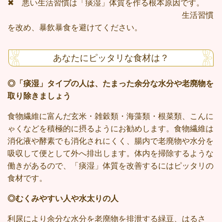
✖ 悪い生活習慣は「痰湿」体質を作る根本原因です。
生活習慣
を改め、暴飲暴食を避けてください。
あなたにピッタリな食材は？
◎「痰湿」タイプの人は、たまった余分な水分や老廃物を
取り除きましょう
食物繊維に富んだ玄米・雑穀類・海藻類・根菜類、こんに
ゃくなどを積極的に摂るようにお勧めします。食物繊維は
消化液や酵素でも消化されにくく、腸内で老廃物や水分を
吸収して便として外へ排出します。体内を掃除するような
働きがあるので、「痰湿」体質を改善するにはピッタリの
食材です。
◎むくみやすい人や水太りの人
利尿により余分な水分を老廃物を排泄する緑豆、はるさ