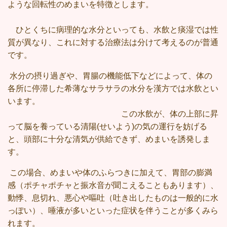
ような回転性のめまいを特徴とします。
ひとくちに病理的な水分といっても、水飲と痰湿では性
質が異なり、これに対する治療法は分けて考えるのが普通
です。
水分の摂り過ぎや、胃腸の機能低下などによって、体の
各所に停滞した希薄なサラサラの水分を漢方では水飲とい
います。
この水飲が、体の上部に昇
って脳を養っている清陽(せいよう)の気の運行を妨げる
と、頭部に十分な清気が供給できず、めまいを誘発しま
す。
この場合、めまいや体のふらつきに加えて、胃部の膨満
感（ポチャポチャと振水音が聞こえることもあります）、
動悸、息切れ、悪心や嘔吐（吐き出したものは一般的に水
っぽい）、唾液が多いといった症状を伴うことが多くみら
れます。