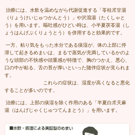
治療には、水飲を温めながら代謝促進する「苓桂朮甘湯
（りょうけいじゅつかんとう）」や沢瀉湯（たくしゃと
う）を用います。嘔吐感がひどい時は、小半夏茯苓湯（し
ょうはんげぶくりょうとう）を併用すると効果的です。
一方、粘り気をもった水分である痰湿が、体の上部に停
滞して起きるめまいは、まるで蒸気が充満しているかのよ
うな頭部の不快感や頭重感が特徴で、胸のつかえ、悪心、
口の中が粘る、舌の苔が厚いといった随伴症状が見られま
す。
これらの症状は、湿度が高くなると悪化
することが多いのです。
治療には、上部の痰湿を除く作用のある「半夏白朮天麻
湯（はんげじゃくじゅつてんまとう）」を用います。