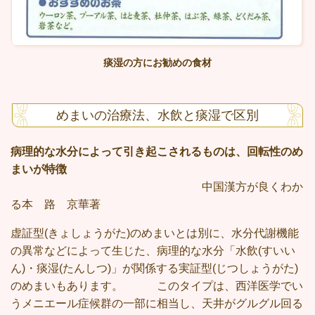
痰湿の方にお勧めの食材
めまいの治療法、水飲と痰湿で区別
病理的な水分によって引き起こされるものは、回転性のめ
まいが特徴
中国漢方が良くわか
る本 路 京華著
虚証型
(
きょしょうがた
)
のめまいとは別に、水分代謝機能
の異常などによって生じた、病理的な水分「水飲
(
すいい
ん
)
・痰湿
(
たんしつ
)
」が関係する実証型
(
じつしょうがた
)
のめまいもあります。
このタイプは、西洋医学でい
うメニエール症候群の一部に相当し、天井がグルグル回る