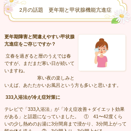
2月の話題 更年期と甲状腺機能亢進症
更年期障害と間違えやすい甲状腺
亢進症をご存じですか？
立春を過ぎると暦のうえでは春
ですが、まだまだ寒い日が続いて
いますね。
寒い夜の楽しみと
いえば、あたたかいお風呂という方も多いと思います。
333
入浴法が冷え症対策に
テレビで「
333
入浴法」が「冷え症改善＋ダイエット効果
がある」と話題になっていました。 ①
41
〜
42
度くら
いの少し熱めのお湯に
3
分間肩まで浸かり、
3
分間上がって