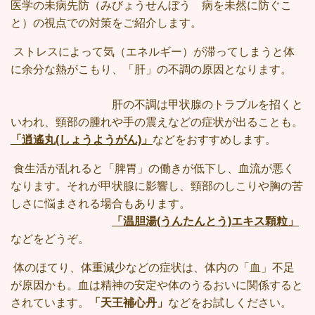
医学の未病先防（みびょうせんぼう 病を未然に防ぐこ
と）の視点での対策をご紹介します。
ストレスによって気（エネルギー）が滞ってしまうと体
に余分な熱がこもり、「肝」の不調の原因となります。
肝の不調は甲状腺のトラブルを招くと
いわれ、頸部の腫れや手の震えなどの症状が出ることも。
「逍遙丸(しょうようがん)」
などをおすすめします。
食生活が乱れると「脾胃」の働きが低下し、血流が悪く
なります。それが甲状腺に影響し、頸部のしこりや胸の苦
しさに悩まされる場合もあります。
「温胆湯(うんたんとう)エキス顆粒」
などをどうぞ。
体のほてり、体重減少などの症状は、体内の「血」不足
が原因かも。血は精神の安定や体のうるおいに関係すると
されています。
「天王補心丹」
などをお試しください。