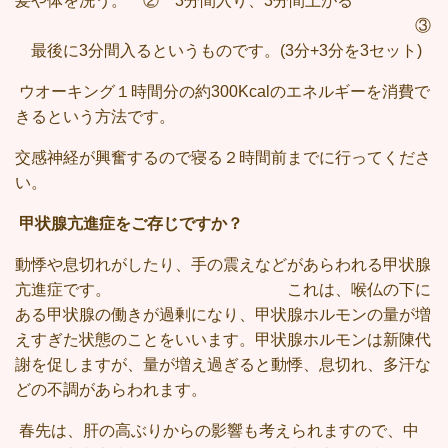
髪や体を洗う。
② 3分間入り、3分間上がる
③
最後に3分間入るというものです。(3分+3分を3セット)
ウオーキング１時間分の約300Kcalのエネルギーを消費で
きるという方法です。
交感神経が興奮するので寝る２時間前までに行ってくださ
い。
甲状腺亢進症をご存じですか？
動悸や息切れがしたり、手の震えなどがあらわれる甲状腺
亢進症です。 これは、喉仏の下に
ある甲状腺の働きが過剰になり、甲状腺ホルモンの量が増
えすぎた状態のことをいいます。甲状腺ホルモンは新陳代
謝を促しますが、量が増え過ぎると動悸、息切れ、多汗な
どの不調があらわれます。
春先は、肝の高ぶりからの影響も考えられますので、中