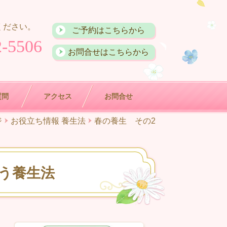
ください。
ご予約はこちらから
2-5506
お問合せはこちらから
質問
アクセス
お問合せ
ジ
お役立ち情報 養生法
春の養生 その2
う養生法