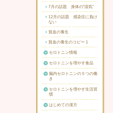
7月の話題 身体の“湿気”
12月の話題 感染症に負け
ない
貧血の養生
貧血の養生のコピー 1
セロトニン情報
セロトニンを増やす食品
脳内セロトニンの５つの働
き
セロトニンを増やす生活習
慣
はじめての漢方