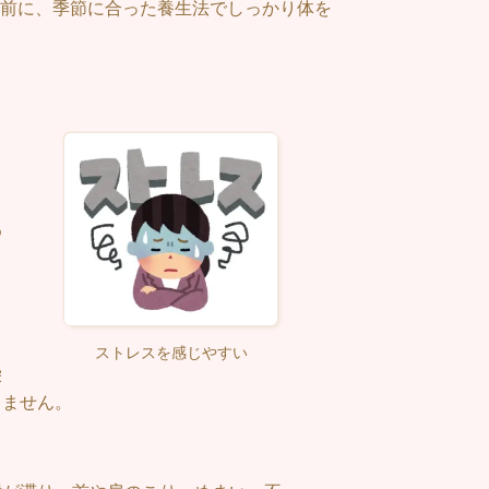
前に、季節に合った養生法でしっかり体を
め
て
。
ストレスを感じやすい
栄
りません。