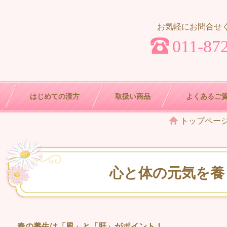
お気軽にお問合せ
011-87
はじめての漢方
取扱い商品
よくあるご
トップペー
心と体の元気を養
春の養生は「風」と「肝」がポイント！