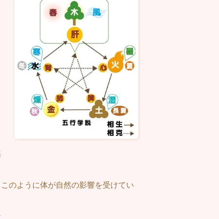
ま
・
と
こ
然
、このように体が自然の影響を受けてい
す。