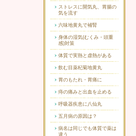
ストレスに開気丸、胃腸の
気を流す
六味地黄丸で補腎
身体の湿気(むくみ・頭重
感)対策
体質で実熱と虚熱がある
飲む目薬杞菊地黄丸
胃のもたれ・胃痛に
痔の痛みと出血を止める
呼吸器疾患に八仙丸
五月病の原因は？
病名は同じでも体質で薬は
違う