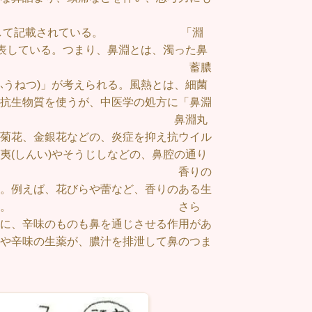
える。
ん)”として記載されている。 「淵
を表している。つまり、鼻淵とは、濁った鼻
いうことだ。 蓄膿
ふうねつ)」が考えられる。風熱とは、細菌
抗生物質を使うが、中医学の処方に「鼻淵
薬がある。 鼻淵丸
菊花、金銀花などの、炎症を抑え抗ウイル
夷(しんい)やそうじしなどの、鼻腔の通り
ある。 香りの
。例えば、花びらや蕾など、香りのある生
りが通ることがある。 さら
に、辛味のものも鼻を通じさせる作用があ
や辛味の生薬が、膿汁を排泄して鼻のつま