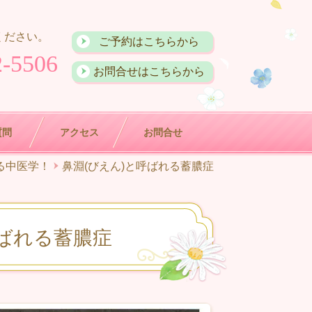
ください。
ご予約はこちらから
2-5506
お問合せはこちらから
質問
アクセス
お問合せ
る中医学！
鼻淵(びえん)と呼ばれる蓄膿症
呼ばれる蓄膿症