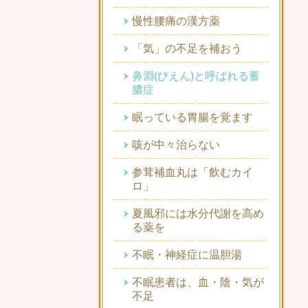
慢性腰痛の漢方薬
「気」の不足を補おう
鼻淵(びえん)と呼ばれる蓄
膿症
眠っている胃腸を覚ます
咳が中々治らない
参茸補血丸は「飲むカイ
ロ」
夏風邪には水分代謝を高め
る薬を
不眠・神経症に温胆湯
不眠患者は、血・陰・気が
不足