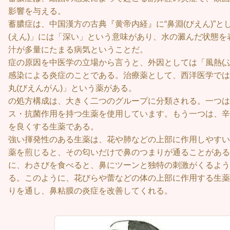
影響を与
蓄膿症は、中国漢方の古典『黄帝内経』に“鼻淵(びえ
(えん)」には「深い」という意味があり、水の澱んだ状態
汁が多量にたまる病気と
症の原因を中医学の立場から言うと、外因としては「風熱(
感染による炎症のことである。治療薬として、西洋医学では
丸(びえんがん)」という
の処方構成は、大きく二つのグループに分類される。一つは
ス・抗菌作用を持つ生薬を使用しています。もう一つは、辛
を良くする生薬で
強い揮発性のある生薬は、花や肺などの上部に作用しやすい
薬を煎じると、その匂いだけで鼻のつま
に、わさびを食べると、鼻にツーンと独特の刺激がくるよう
る。このように、花びらや蕾などの体の上部に作用する生薬
りを通し、鼻粘膜の炎症を改善してくれる。