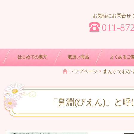
お気軽にお問合せ
011-87
はじめての漢方
取扱い商品
よくあるご
トップページ
まんがでわか
「鼻淵(びえん)」と