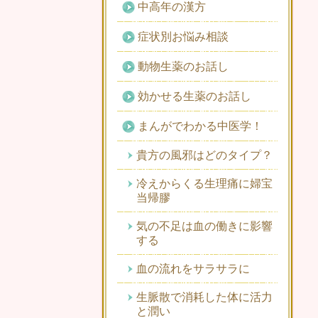
中高年の漢方
症状別お悩み相談
動物生薬のお話し
効かせる生薬のお話し
まんがでわかる中医学！
貴方の風邪はどのタイプ？
冷えからくる生理痛に婦宝
当帰膠
気の不足は血の働きに影響
する
血の流れをサラサラに
生脈散で消耗した体に活力
と潤い