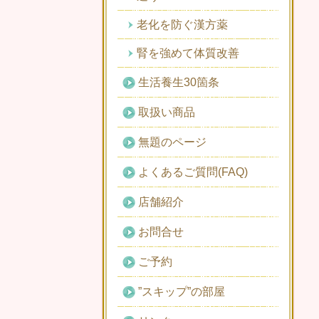
老化を防ぐ漢方薬
腎を強めて体質改善
生活養生30箇条
取扱い商品
無題のページ
よくあるご質問(FAQ)
店舗紹介
お問合せ
ご予約
”スキップ”の部屋