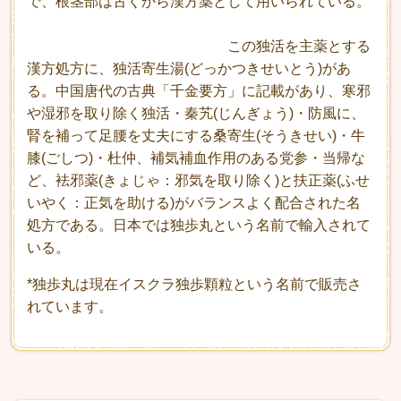
で、根茎部は古くから漢方薬として用いられている。
この独活を主薬とする
漢方処方に、独活寄生湯(どっかつきせいとう)があ
る。中国唐代の古典「千金要方」に記載があり、寒邪
や湿邪を取り除く独活・秦艽(じんぎょう)・防風に、
腎を補って足腰を丈夫にする桑寄生(そうきせい)・牛
膝(ごしつ)・杜仲、補気補血作用のある党参・当帰な
ど、袪邪薬(きょじゃ：邪気を取り除く)と扶正薬(ふせ
いやく：正気を助ける)がバランスよく配合された名
処方である。日本では独歩丸という名前で輸入されて
いる。
*独歩丸は現在イスクラ独歩顆粒という名前で販売さ
れています。