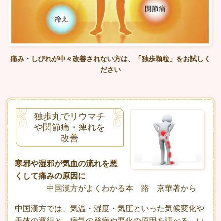
痛み・しびれが中々改善されない方は、「独歩顆粒」をお試しく
ださい
独歩丸でリウマチ
や関節痛・痺れを
改善
寒邪や湿邪が気血の流れを悪
くして痛みの原因に
中国漢方がよくわかる本 路 京華著から
中国漢方では、気温・湿度・気圧といった気候変化や
天体の運行と、病気の発病や悪化の原因を調べる、い