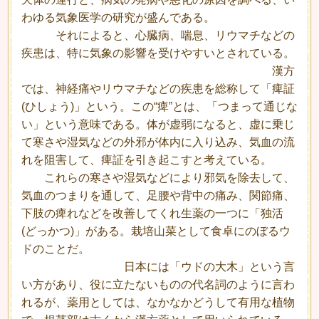
わゆる気象医学の研究が盛んである。
それによると、心臓病、喘息、リウマチなどの
疾患は、特に気象の影響を受けやすいとされている。
漢方
では、神経痛やリウマチなどの疾患を総称して「痺証
(ひしょう)」という。この“痺”とは、「つまって通じな
い」という意味である。体が虚弱になると、虚に乗じ
て寒さや湿気などの外邪が体内に入り込み、気血の流
れを阻害して、痺証を引き起こすと考えている。
これらの寒さや湿気などにより邪気を除去して、
気血のつまりを通して、足腰や背中の痛み、関節痛、
下肢の痺れなどを改善してくれ生薬の一つに「独活
(どっかつ)」がある。栽培山菜として食卓にのぼるウ
ドのことだ。
日本には「ウドの大木」という言
い方があり、役に立たないものの代名詞のように言わ
れるが、薬用としては、なかなかどうして有用な植物