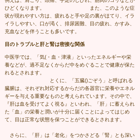
例えば、肩こり、頭痛、手足のしびれ、筋肉のコリなどが
ひどくなります。
また、このような症
状が現れやすい方は、疲れると手や足の裏がほてり、イラ
イラしやすい、口が渇く、排尿困難、目の疲れ、かすみ、
充血などを伴うことも多いです。
目のトラブルと肝と腎は密接な関係
中医学では、「気(・血・津液」といったエネルギーや栄
養などが、過不足なくからだ中をめぐることで健康が保た
れるとされます。
とくに、「五臓()ごぞう」と呼ばれる
臓腑は、それぞれ対応するからだの各器官に栄養やエネル
ギーを与える重要なものと考えられています。その中で、
『肝は血を受けてよく視る』といわれ、「肝」に蓄えられ
た「血」の栄養と潤いが十分に届くことによってはじめ
て、目は正常な状態を保つことができるとされます。
さらに、「肝」は「老化」をつかさどる「腎」とも深い