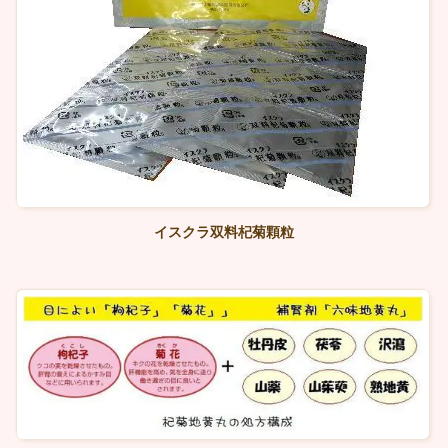
イスクラ双料杞菊顆粒