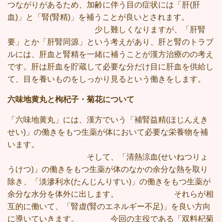
つながりがあるため、加齢に伴う目の症状には「肝(肝
血)」と「腎(腎精)」を補うことが良いとされます。
少し難しくなりますが、「肝腎
要」とか「肝腎同源」という考えがあり、肝と腎のトラブ
ルには、肝血と腎精を一緒に補うことが漢方治療のの考え
です。肝は肝血を貯蔵して必要な分だけ目に肝血を供給し
て、目を養いものをしっかり見るという働きをします。
六味地黄丸と枸杞子・菊花について
「六味地黄丸」には、漢方でいう「補腎益精(ほじんえき
せい)」の働きをもつ生薬が体において必要な栄養物を補
います。
そして、「清熱涼血(せいねつりょ
うけつ)」の働きをもつ生薬が体のなかの余分な熱を取り
除き、「淡滲利水(たんじんりすい)」の働きをもつ生薬が
余分な水分を体外に出します。 それらが相
互的に働いて、「腎虚(腎のエネルギー不足)」を良い方向
に導いていきます。 今回の主役である「双料杞菊